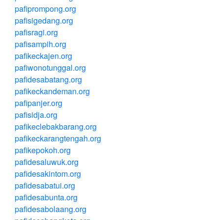
pafiprompong.org
pafisigedang.org
pafisragi.org
pafisampih.org
pafikeckajen.org
pafiwonotunggal.org
pafidesabatang.org
pafikeckandeman.org
pafipanjer.org
pafisidja.org
pafikeclebakbarang.org
pafikeckarangtengah.org
pafikepokoh.org
pafidesaluwuk.org
pafidesakintom.org
pafidesabatui.org
pafidesabunta.org
pafidesabolaang.org