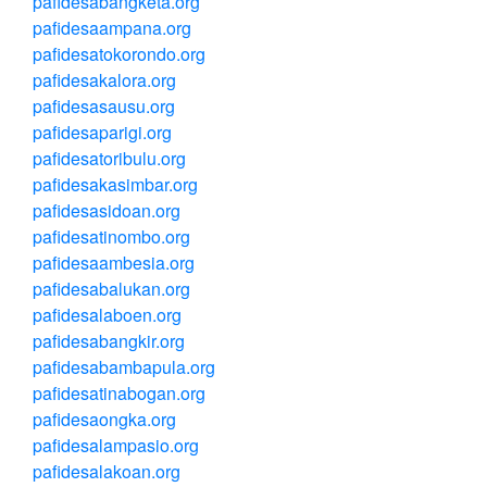
pafidesabangketa.org
pafidesaampana.org
pafidesatokorondo.org
pafidesakalora.org
pafidesasausu.org
pafidesaparigi.org
pafidesatoribulu.org
pafidesakasimbar.org
pafidesasidoan.org
pafidesatinombo.org
pafidesaambesia.org
pafidesabalukan.org
pafidesalaboen.org
pafidesabangkir.org
pafidesabambapula.org
pafidesatinabogan.org
pafidesaongka.org
pafidesalampasio.org
pafidesalakoan.org