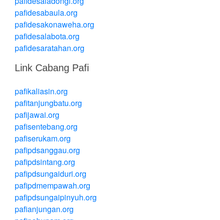
pafidesaladongi.org
pafidesabaula.org
pafidesakonaweha.org
pafidesalabota.org
pafidesaratahan.org
Link Cabang Pafi
pafikaliasin.org
pafitanjungbatu.org
pafijawai.org
pafisentebang.org
pafiserukam.org
pafipdsanggau.org
pafipdsintang.org
pafipdsungaiduri.org
pafipdmempawah.org
pafipdsungaipinyuh.org
pafianjungan.org