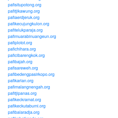
pafisitupotong.org
pafitjikawung.org
pafiaerdjeruk.org
pafikecujungkulon.org
pafitelukparaja.org
pafimuarabinuangeun.org
pafiplotot.org
pafichihara.org
paficibarengkok.org
pafibajah.org
pafisareweh.org
pafibedengpasirkopo.org
pafikarian.org
pafimalangnengah.org
pafitjipanas.org
pafikeckramat.org
pafikeckutabumi.org
pafibalaradja.org