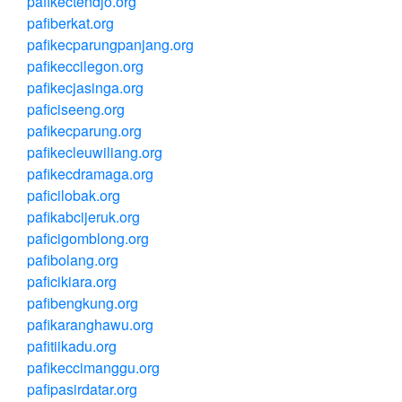
pafikectendjo.org
pafiberkat.org
pafikecparungpanjang.org
pafikeccilegon.org
pafikecjasinga.org
paficiseeng.org
pafikecparung.org
pafikecleuwiliang.org
pafikecdramaga.org
paficilobak.org
pafikabcijeruk.org
paficigomblong.org
pafibolang.org
paficikiara.org
pafibengkung.org
pafikaranghawu.org
pafitiikadu.org
pafikeccimanggu.org
pafipasirdatar.org