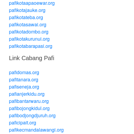
pafikotaapaoewar.org
pafikotajauke.org
pafikotateba.org
pafikotasawai.org
pafikotadombo.org
pafikotakurunui.org
pafikotabarapasi.org
Link Cabang Pafi
pafidomas.org
pafitanara.org
pafiseneja.org
pafianjerkidu.org
pafibantarwaru.org
pafibojongkidul.org
pafibodjongdjuruh.org
paficipait.org
pafikecmandalawangi.org