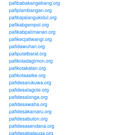
pafibabakangebang.org
pafiplambangan.org
pafibajalangukidul.org
pafikabgempol.org
pafikabpalimanan.org
pafikecjatiwangi.org
pafidawuhan.org
pafiputatbarat.org
pafikotadagimon.org
pafikotakatan.org
pafikotaasike.org
pafidesarukuwa.org
pafidesalagole.org
pafidesalonga.org
pafidesawaha.org
pafidesakamaru.org
pafidesabuton.org
pafidesasendana.org
pafidesabatauga.org