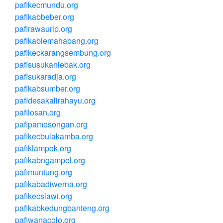
pafikecmundu.org
pafikabbeber.org
pafirawaurip.org
pafikablemahabang.org
pafikeckarangsembung.org
pafisusukanlebak.org
pafisukaradja.org
pafikabsumber.org
pafidesakalirahayu.org
pafilosan.org
pafipamosongan.org
pafikecbulakamba.org
pafiklampok.org
pafikabngampel.org
pafimuntung.org
pafikabadiwerna.org
pafikecslawi.org
pafikabkedungbanteng.org
pafiwanacolo.org