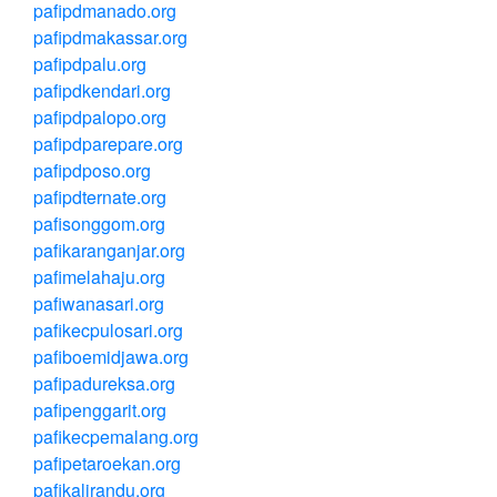
pafipdmanado.org
pafipdmakassar.org
pafipdpalu.org
pafipdkendari.org
pafipdpalopo.org
pafipdparepare.org
pafipdposo.org
pafipdternate.org
pafisonggom.org
pafikaranganjar.org
pafimelahaju.org
pafiwanasari.org
pafikecpulosari.org
pafiboemidjawa.org
pafipadureksa.org
pafipenggarit.org
pafikecpemalang.org
pafipetaroekan.org
pafikalirandu.org