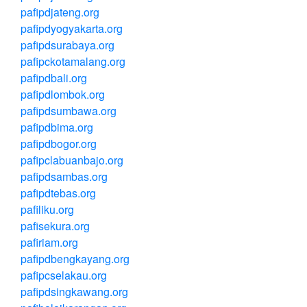
pafipdjateng.org
pafipdyogyakarta.org
pafipdsurabaya.org
pafipckotamalang.org
pafipdbali.org
pafipdlombok.org
pafipdsumbawa.org
pafipdbima.org
pafipdbogor.org
pafipclabuanbajo.org
pafipdsambas.org
pafipdtebas.org
pafiliku.org
pafisekura.org
pafiriam.org
pafipdbengkayang.org
pafipcselakau.org
pafipdsingkawang.org