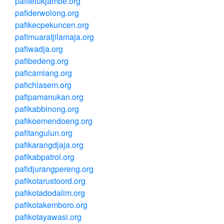
pafitelukjambe.org
pafiderwolong.org
pafikecpekuncen.org
pafimuaratjilamaja.org
pafiwadja.org
pafibedeng.org
paficamiang.org
pafichiasem.org
pafipamanukan.org
pafikabbinong.org
pafikoemendoeng.org
pafitangulun.org
pafikarangdjaja.org
pafikabpatrol.org
pafidjurangpereng.org
pafikotarustoord.org
pafikotadodalim.org
pafikotakemboro.org
pafikotayawasi.org