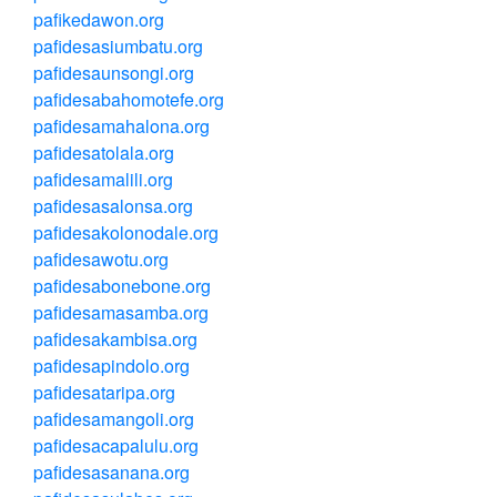
pafikedawon.org
pafidesasiumbatu.org
pafidesaunsongi.org
pafidesabahomotefe.org
pafidesamahalona.org
pafidesatolala.org
pafidesamalili.org
pafidesasalonsa.org
pafidesakolonodale.org
pafidesawotu.org
pafidesabonebone.org
pafidesamasamba.org
pafidesakambisa.org
pafidesapindolo.org
pafidesataripa.org
pafidesamangoli.org
pafidesacapalulu.org
pafidesasanana.org