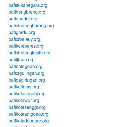
pafisukanegara.org
pafibengbreng.org
pafigaddet.org
pafisindangbarang.org
pafigardu.org
paficibaleuy.org
pafikoleberes.org
pafisindangkasih.org
pafitjiaun.org
pafibalegede.org
paficigulingan.org
pafipagiringan.org
pafikalimas.org
pafikotasenegi.org
pafikotawor.org
pafikotasenggi.org
pafikotaamgotro.org
pafikotadepapre.org