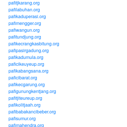
pafitjkarang.org
pafilabuhan.org
pafikaduperasi.org
pafimengger.org
pafiwangun.org
pafitundjung.org
pafikecrangkasbitung.org
pafipasirgadung.org
pafikadumula.org
paficikeuyeup.org
pafikabangsana.org
paficibarat.org
pafikecgarung.org
pafigunungkentjang.org
pafitjiteureup.org
pafikolitjaah.org
pafibabakancibeber.org
pafisumur.org
pafimahendra.org