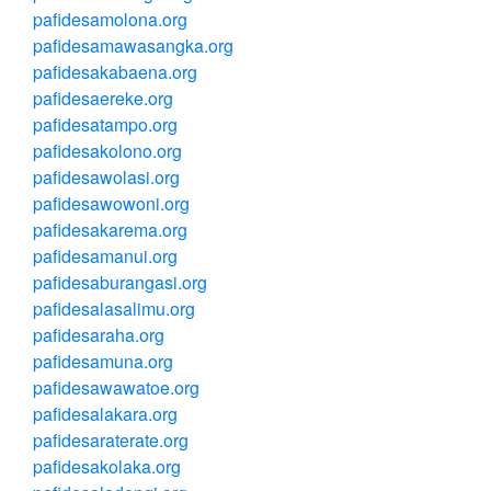
pafidesamolona.org
pafidesamawasangka.org
pafidesakabaena.org
pafidesaereke.org
pafidesatampo.org
pafidesakolono.org
pafidesawolasi.org
pafidesawowoni.org
pafidesakarema.org
pafidesamanui.org
pafidesaburangasi.org
pafidesalasalimu.org
pafidesaraha.org
pafidesamuna.org
pafidesawawatoe.org
pafidesalakara.org
pafidesaraterate.org
pafidesakolaka.org