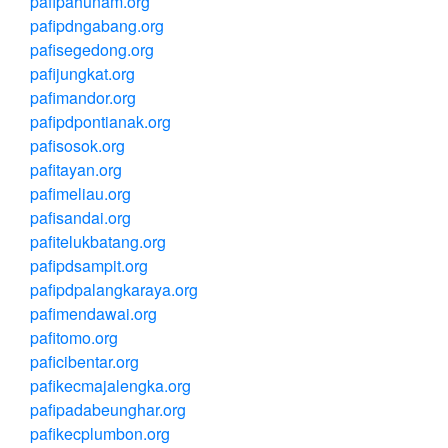
pafipahunam.org
pafipdngabang.org
pafisegedong.org
pafijungkat.org
pafimandor.org
pafipdpontianak.org
pafisosok.org
pafitayan.org
pafimeliau.org
pafisandai.org
pafitelukbatang.org
pafipdsampit.org
pafipdpalangkaraya.org
pafimendawai.org
pafitomo.org
paficibentar.org
pafikecmajalengka.org
pafipadabeunghar.org
pafikecplumbon.org