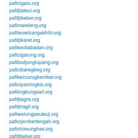
paficigaru.org
pafitjiateul.org
pafitjibeber.org
pafimareleng.org
pafileuwicangakhilir.org
pafitjikaret.org
pafikecbabadan.org
paficigarung.org
pafibodjonglopang.org
paficibaregbeg.org
pafikeccurugkembar.org
paficipamingkis.org
pafilingkungsari.org
pafitjiagra.org
pafitjiragil.org
pafiwarungpeuteuj.org
paficijembertengah.org
pafichireunghas.org
pafitibeber.org