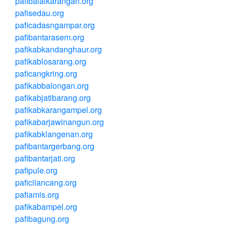
pafibalaikarangan.org
pafisedau.org
paficadasngampar.org
pafibantarasem.org
pafikabkandanghaur.org
pafikablosarang.org
paficangkring.org
pafikabbalongan.org
pafikabjatibarang.org
pafikabkarangampel.org
pafikabarjawinangun.org
pafikabklangenan.org
pafibantargerbang.org
pafibantarjati.org
pafipule.org
paficilancang.org
pafiamis.org
pafikabampel.org
pafibagung.org