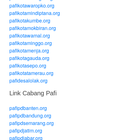
pafikotawaropko.org
pafikotamindiptana.org
pafikotakumbe.org
pafikotamokbiran.org
pafikotawamal.org
pafikotaminggo.org
pafikotamenja.org
pafikotagauda.org
pafikotasepo.org
pafikotatamerau.org
pafidesalolak.org
Link Cabang Pafi
pafipdbanten.org
pafipdbandung.org
pafipdsemarang.org
pafipdjatim.org
pafipdjabar.org