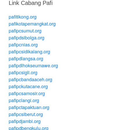
Link Cabang Pafi
pafitikong.org
pafikotapemangkat.org
pafipcsumut.org
pafipdsibolga.org
pafipcnias.org
pafipcsidikalang.org
pafipdlangsa.org
pafipdlhokseumawe.org
pafipcsigli.org
pafipcbandaaceh.org
pafipckutacane.org
pafipcsamosir.org
pafipclangi.org
pafipctapaktuan.org
pafipcsiberut.org
pafipdjambi.org
pafipdbengkulu.org