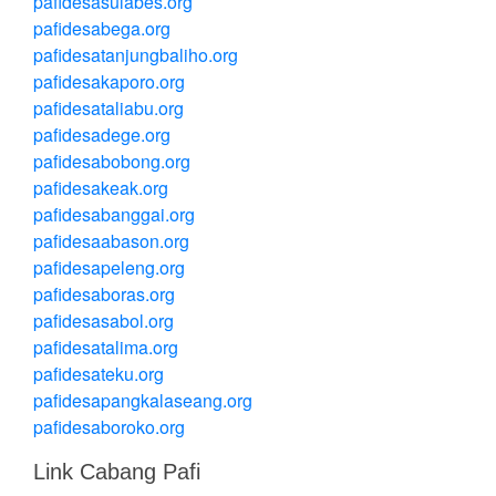
pafidesasulabes.org
pafidesabega.org
pafidesatanjungbaliho.org
pafidesakaporo.org
pafidesataliabu.org
pafidesadege.org
pafidesabobong.org
pafidesakeak.org
pafidesabanggai.org
pafidesaabason.org
pafidesapeleng.org
pafidesaboras.org
pafidesasabol.org
pafidesatalima.org
pafidesateku.org
pafidesapangkalaseang.org
pafidesaboroko.org
Link Cabang Pafi