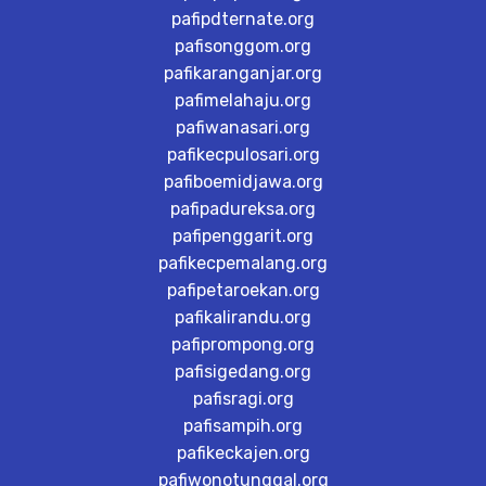
pafipdternate.org
pafisonggom.org
pafikaranganjar.org
pafimelahaju.org
pafiwanasari.org
pafikecpulosari.org
pafiboemidjawa.org
pafipadureksa.org
pafipenggarit.org
pafikecpemalang.org
pafipetaroekan.org
pafikalirandu.org
pafiprompong.org
pafisigedang.org
pafisragi.org
pafisampih.org
pafikeckajen.org
pafiwonotunggal.org