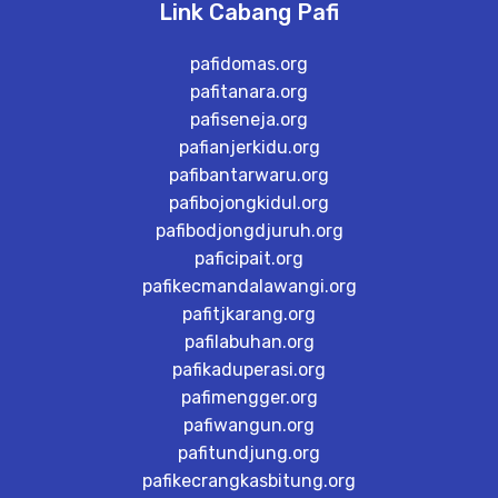
Link Cabang Pafi
pafidomas.org
pafitanara.org
pafiseneja.org
pafianjerkidu.org
pafibantarwaru.org
pafibojongkidul.org
pafibodjongdjuruh.org
paficipait.org
pafikecmandalawangi.org
pafitjkarang.org
pafilabuhan.org
pafikaduperasi.org
pafimengger.org
pafiwangun.org
pafitundjung.org
pafikecrangkasbitung.org