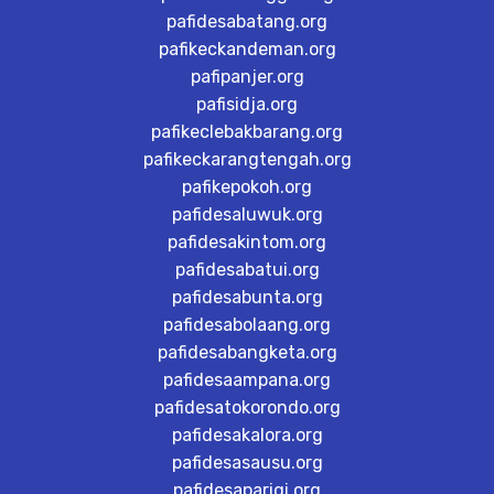
pafidesabatang.org
pafikeckandeman.org
pafipanjer.org
pafisidja.org
pafikeclebakbarang.org
pafikeckarangtengah.org
pafikepokoh.org
pafidesaluwuk.org
pafidesakintom.org
pafidesabatui.org
pafidesabunta.org
pafidesabolaang.org
pafidesabangketa.org
pafidesaampana.org
pafidesatokorondo.org
pafidesakalora.org
pafidesasausu.org
pafidesaparigi.org