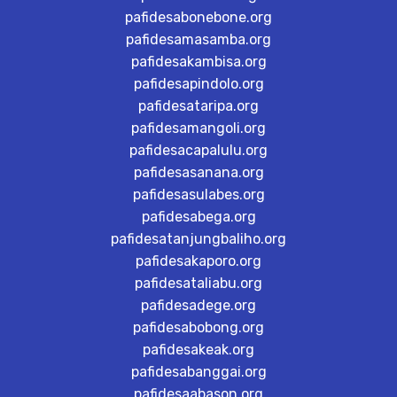
pafidesabonebone.org
pafidesamasamba.org
pafidesakambisa.org
pafidesapindolo.org
pafidesataripa.org
pafidesamangoli.org
pafidesacapalulu.org
pafidesasanana.org
pafidesasulabes.org
pafidesabega.org
pafidesatanjungbaliho.org
pafidesakaporo.org
pafidesataliabu.org
pafidesadege.org
pafidesabobong.org
pafidesakeak.org
pafidesabanggai.org
pafidesaabason.org