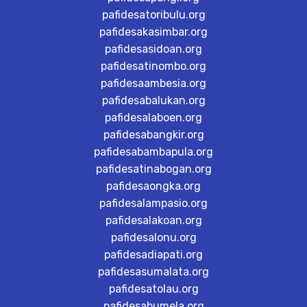
pafidesatoribulu.org
pafidesakasimbar.org
pafidesasidoan.org
pafidesatinombo.org
pafidesaambesia.org
pafidesabalukan.org
pafidesalaboen.org
pafidesabangkir.org
pafidesabambapula.org
pafidesatinabogan.org
pafidesaongka.org
pafidesalampasio.org
pafidesalakoan.org
pafidesalonu.org
pafidesadiapati.org
pafidesasumalata.org
pafidesatolau.org
pafidesabumela.org