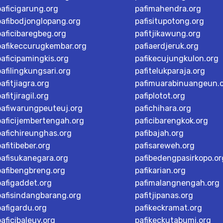
paficigarung.org
pafimahendra.org
pafibodjonglopang.org
pafisitupotong.org
paficibaregbeg.org
pafitjikawung.org
pafikeccurugkembar.org
pafiaerdjeruk.org
paficipamingkis.org
pafikecujungkulon.org
pafilingkungsari.org
pafitelukparaja.org
pafitjiagra.org
pafimuarabinuangeun.
afitjiragil.org
pafiplotot.org
pafiwarungpeuteuj.org
pafichihara.org
paficijembertengah.org
paficibarengkok.org
pafichireunghas.org
pafibajah.org
pafitibeber.org
pafisareweh.org
pafisukanegara.org
pafibedengpasirkopo.or
pafibengbreng.org
pafikarian.org
pafigaddet.org
pafimalangnengah.org
pafisindangbarang.org
pafitjipanas.org
pafigardu.org
pafikeckramat.org
paficibaleuy.org
pafikeckutabumi.org