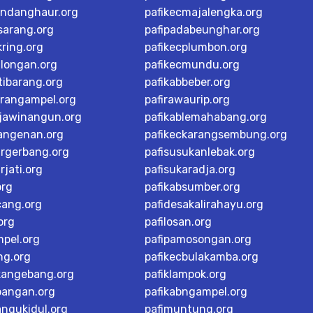
andanghaur.org
pafikecmajalengka.org
sarang.org
pafipadabeunghar.org
ring.org
pafikecplumbon.org
alongan.org
pafikecmundu.org
tibarang.org
pafikabbeber.org
arangampel.org
pafirawaurip.org
rjawinangun.org
pafikablemahabang.org
langenan.org
pafikeckarangsembung.org
argerbang.org
pafisusukanlebak.org
rjati.org
pafisukaradja.org
org
pafikabsumber.org
cang.org
pafidesakalirahayu.org
org
pafilosan.org
mpel.org
pafipamosongan.org
ng.org
pafikecbulakamba.org
kangebang.org
pafiklampok.org
bangan.org
pafikabngampel.org
angukidul.org
pafimuntung.org