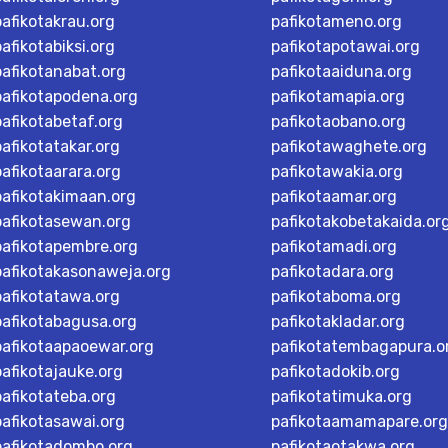
pafikotakrau.org
pafikotameno.org
pafikotabiksi.org
pafikotapotawai.org
pafikotanabat.org
pafikotaaiduna.org
pafikotapodena.org
pafikotamapia.org
pafikotabetaf.org
pafikotaobano.org
pafikotatakar.org
pafikotawaghete.org
pafikotaarara.org
pafikotawakia.org
pafikotakimaan.org
pafikotaamar.org
pafikotasewan.org
pafikotakobetakaida.or
pafikotapembre.org
pafikotamadi.org
pafikotakasonaweja.org
pafikotadara.org
pafikotatawa.org
pafikotaboma.org
pafikotabagusa.org
pafikotakladar.org
pafikotaapaoewar.org
pafikotatembagapura.o
pafikotajauke.org
pafikotadokib.org
pafikotateba.org
pafikotatimuka.org
pafikotasawai.org
pafikotaamamapare.org
pafikotadombo.org
pafikotaotakwa.org