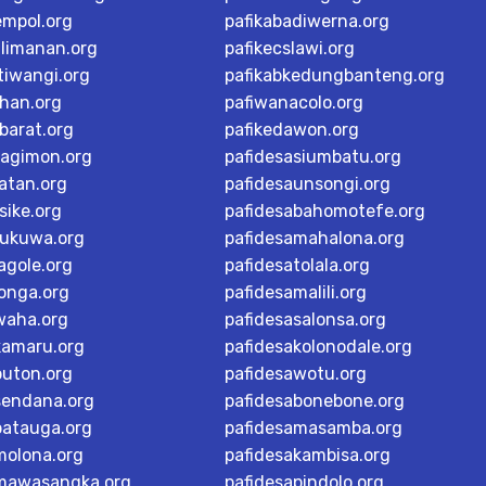
empol.org
pafikabadiwerna.org
alimanan.org
pafikecslawi.org
tiwangi.org
pafikabkedungbanteng.org
han.org
pafiwanacolo.org
barat.org
pafikedawon.org
dagimon.org
pafidesasiumbatu.org
atan.org
pafidesaunsongi.org
sike.org
pafidesabahomotefe.org
rukuwa.org
pafidesamahalona.org
agole.org
pafidesatolala.org
longa.org
pafidesamalili.org
waha.org
pafidesasalonsa.org
kamaru.org
pafidesakolonodale.org
buton.org
pafidesawotu.org
sendana.org
pafidesabonebone.org
batauga.org
pafidesamasamba.org
molona.org
pafidesakambisa.org
mawasangka.org
pafidesapindolo.org