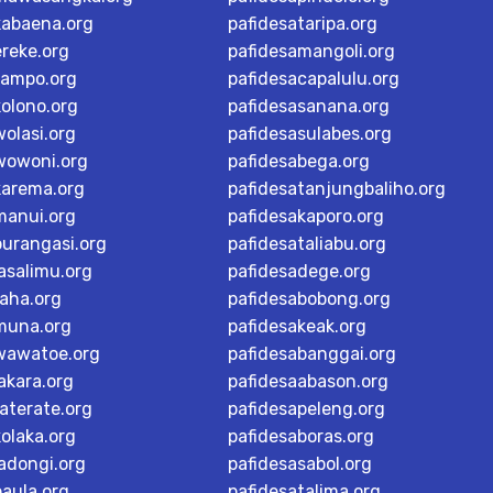
kabaena.org
pafidesataripa.org
ereke.org
pafidesamangoli.org
tampo.org
pafidesacapalulu.org
kolono.org
pafidesasanana.org
olasi.org
pafidesasulabes.org
wowoni.org
pafidesabega.org
karema.org
pafidesatanjungbaliho.org
manui.org
pafidesakaporo.org
burangasi.org
pafidesataliabu.org
asalimu.org
pafidesadege.org
raha.org
pafidesabobong.org
muna.org
pafidesakeak.org
wawatoe.org
pafidesabanggai.org
akara.org
pafidesaabason.org
aterate.org
pafidesapeleng.org
olaka.org
pafidesaboras.org
adongi.org
pafidesasabol.org
baula.org
pafidesatalima.org