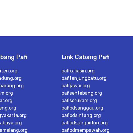
abang Pafi
Link Cabang Pafi
nten.org
pafikaliasin.org
ndung.org
pafitanjungbatu.org
marang.org
pafijawai.org
im.org
pafisentebang.org
ar.org
pafiserukam.org
teng.org
pafipdsanggau.org
gyakarta.org
pafipdsintang.org
rabaya.org
pafipdsungaiduri.org
tamalang.org
pafipdmempawah.org