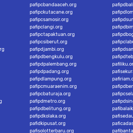
pafipcbandaaceh.org
pafipdbal
pafipckutacane.org
pafipdlo
pafipcsamosir.org
pafipdsu
pafipclangi.org
pafipdbi
pafipctapaktuan.org
pafipdbog
pafipcsiberut.org
pafipcla
rg
pafipdjambi.org
pafipdsa
pafipdbengkulu.org
pafipdteb
pafipdpalembang.org
pafiliku.o
pafipdpadang.org
pafisekur
pafipdlampung.org
pafiriam.
pafipcmuaraenim.org
pafipdbe
pafipcbaturaja.org
pafipcsel
g
pafipdmetro.org
pafipdsi
pafipdbelitung.org
pafibalai
pafipdkolaka.org
pafiseda
pafidkipusat.org
paficada
pafisolotterbaru.org
pafibant