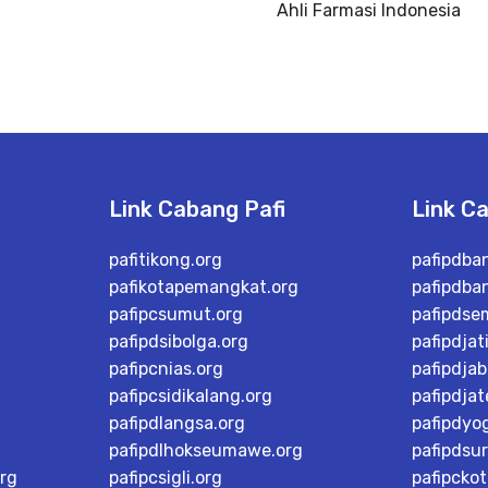
Ahli Farmasi Indonesia
Link Cabang Pafi
Link C
pafitikong.org
pafipdba
pafikotapemangkat.org
pafipdba
pafipcsumut.org
pafipdse
pafipdsibolga.org
pafipdjat
pafipcnias.org
pafipdjab
pafipcsidikalang.org
pafipdja
pafipdlangsa.org
pafipdyo
pafipdlhokseumawe.org
pafipdsu
rg
pafipcsigli.org
pafipcko