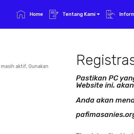
Home
Tentang Kami
Infor
Registras
n masih aktif, Gunakan
Pastikan PC yang
Website ini. aka
Anda akan menda
pafimasanies.or