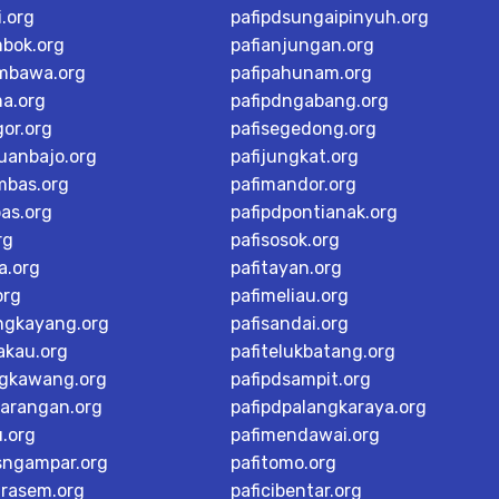
i.org
pafipdsungaipinyuh.org
mbok.org
pafianjungan.org
mbawa.org
pafipahunam.org
ma.org
pafipdngabang.org
or.org
pafisegedong.org
buanbajo.org
pafijungkat.org
mbas.org
pafimandor.org
as.org
pafipdpontianak.org
rg
pafisosok.org
a.org
pafitayan.org
org
pafimeliau.org
ngkayang.org
pafisandai.org
akau.org
pafitelukbatang.org
ngkawang.org
pafipdsampit.org
karangan.org
pafipdpalangkaraya.org
u.org
pafimendawai.org
sngampar.org
pafitomo.org
arasem.org
paficibentar.org