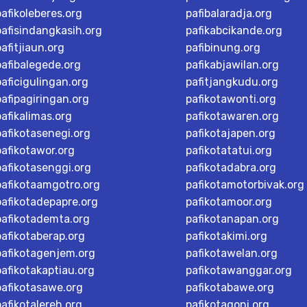
pafikoleberes.org
pafibalaradja.org
pafisindangkasih.org
pafikabcikande.org
pafitjiaun.org
pafibinung.org
pafibalegede.org
pafikabjawilan.org
paficigulingan.org
pafitjangkudu.org
pafipagiringan.org
pafikotawonti.org
pafikalimas.org
pafikotawaren.org
pafikotasenegi.org
pafikotajapen.org
pafikotawor.org
pafikotatatui.org
pafikotasenggi.org
pafikotadabra.org
pafikotaamgotro.org
pafikotamotorbivak.org
pafikotadepapre.org
pafikotamoor.org
pafikotademta.org
pafikotanapan.org
pafikotaberap.org
pafikotakimi.org
pafikotagenjem.org
pafikotawelan.org
pafikotakaptiau.org
pafikotawanggar.org
pafikotasawe.org
pafikotabawe.org
pafikotalereh.org
pafikotagoni.org