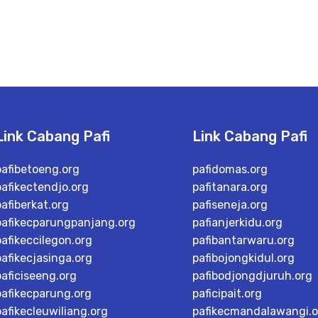
Link Cabang Pafi
Link Cabang Pafi
pafibetoeng.org
pafidomas.org
pafikectendjo.org
pafitanara.org
pafiberkat.org
pafiseneja.org
pafikecparungpanjang.org
pafianjerkidu.org
pafikeccilegon.org
pafibantarwaru.org
pafikecjasinga.org
pafibojongkidul.org
paficiseeng.org
pafibodjongdjuruh.org
pafikecparung.org
paficipait.org
pafikecleuwiliang.org
pafikecmandalawangi.o