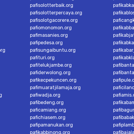
pafisolotterbaik.org
pafikabk
pafisolotterpercaya.org
pafikablo
pafisolotgacorere.org
paficangk
pafiomonomon.org
pafikabb
pafimasanies.org
pafikabja
pafipedesa.org
pafikabk
org
pafisungaibuntu.org
pafikaba
pafituri.org
pafikabk
pafitelukjambe.org
pafibant
pafiderwolong.org
pafibanta
pafikecpekuncen.org
pafipule.
pafimuaratjilamaja.org
paficilan
g
pafiwadja.org
pafiamis.
pafibedeng.org
pafikaba
paficamiang.org
pafibagu
pafichiasem.org
pafibaba
pafipamanukan.org
pafiplam
pafikabbinong.org
pafibajal