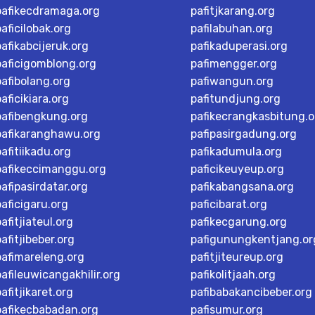
pafikecdramaga.org
pafitjkarang.org
paficilobak.org
pafilabuhan.org
pafikabcijeruk.org
pafikaduperasi.org
paficigomblong.org
pafimengger.org
pafibolang.org
pafiwangun.org
paficikiara.org
pafitundjung.org
pafibengkung.org
pafikecrangkasbitung.o
pafikaranghawu.org
pafipasirgadung.org
pafitiikadu.org
pafikadumula.org
pafikeccimanggu.org
paficikeuyeup.org
pafipasirdatar.org
pafikabangsana.org
paficigaru.org
paficibarat.org
pafitjiateul.org
pafikecgarung.org
pafitjibeber.org
pafigunungkentjang.or
pafimareleng.org
pafitjiteureup.org
pafileuwicangakhilir.org
pafikolitjaah.org
pafitjikaret.org
pafibabakancibeber.org
pafikecbabadan.org
pafisumur.org