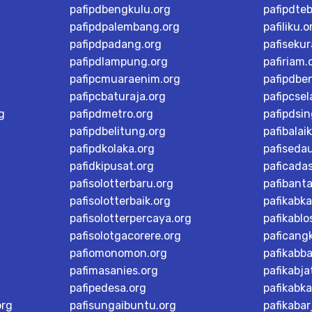
pafipdbengkulu.org
pafipdteb
pafipdpalembang.org
pafiliku.o
pafipdpadang.org
pafisekur
pafipdlampung.org
pafiriam.
pafipcmuaraenim.org
pafipdbe
pafipcbaturaja.org
pafipcsel
g
pafipdmetro.org
pafipdsi
pafipdbelitung.org
pafibalai
pafipdkolaka.org
pafiseda
pafidkipusat.org
paficada
pafisolotterbaru.org
pafibant
pafisolotterbaik.org
pafikabk
pafisolotterpercaya.org
pafikablo
pafisolotgacorere.org
paficangk
pafiomonomon.org
pafikabb
pafimasanies.org
pafikabja
pafipedesa.org
pafikabk
org
pafisungaibuntu.org
pafikaba