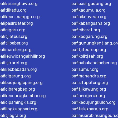
pafikaranghawu.org
pafipasirgadung.org
pafitiikadu.org
pafikadumula.org
pafikeccimanggu.org
paficikeuyeup.org
pafipasirdatar.org
pafikabangsana.org
paficigaru.org
paficibarat.org
pafitjiateul.org
pafikecgarung.org
pafitjibeber.org
pafigunungkentjang.or
pafimareleng.org
pafitjiteureup.org
pafileuwicangakhilir.org
pafikolitjaah.org
pafitjikaret.org
pafibabakancibeber.org
pafikecbabadan.org
pafisumur.org
paficigarung.org
pafimahendra.org
pafibodjonglopang.org
pafisitupotong.org
paficibaregbeg.org
pafitjikawung.org
pafikeccurugkembar.org
pafiaerdjeruk.org
paficipamingkis.org
pafikecujungkulon.org
pafilingkungsari.org
pafitelukparaja.org
pafitjiagra.org
pafimuarabinuangeun.