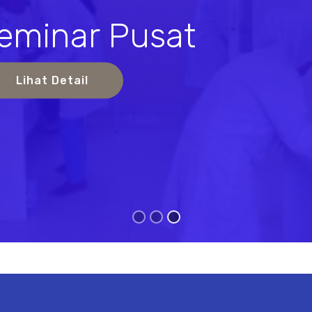
eminar Pusat
s
Lihat Detail