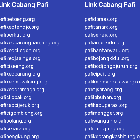
Link Cabang Pafi
Link Cabang Pafi
pafibetoeng.org
pafidomas.org
pafikectendjo.org
pafitanara.org
pafiberkat.org
pafiseneja.org
pafikecparungpanjang.org
pafianjerkidu.org
pafikeccilegon.org
pafibantarwaru.org
pafikecjasinga.org
pafibojongkidul.org
paficiseeng.org
pafibodjongdjuruh.org
pafikecparung.org
paficipait.org
pafikecleuwiliang.org
pafikecmandalawangi.o
pafikecdramaga.org
pafitjkarang.org
paficilobak.org
pafilabuhan.org
pafikabcijeruk.org
pafikaduperasi.org
paficigomblong.org
pafimengger.org
pafibolang.org
pafiwangun.org
paficikiara.org
pafitundjung.org
pafibengkung.org
pafikecrangkasbitung.o