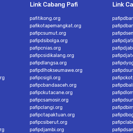
Link Cabang Pafi
Link C
pafitikong.org
pafipdba
pafikotapemangkat.org
pafipdba
pafipcsumut.org
pafipdse
pafipdsibolga.org
pafipdjat
pafipcnias.org
pafipdjab
pafipcsidikalang.org
pafipdja
pafipdlangsa.org
pafipdyo
pafipdlhokseumawe.org
pafipdsu
rg
pafipcsigli.org
pafipcko
pafipcbandaaceh.org
pafipdbal
pafipckutacane.org
pafipdlo
pafipcsamosir.org
pafipdsu
pafipclangi.org
pafipdbi
pafipctapaktuan.org
pafipdbog
pafipcsiberut.org
pafipcla
rg
pafipdjambi.org
pafipdsa