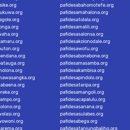
sike.org
pafidesabahomotefe.org
rukuwa.org
pafidesamahalona.org
agole.org
pafidesatolala.org
longa.org
pafidesamalili.org
waha.org
pafidesasalonsa.org
kamaru.org
pafidesakolonodale.org
buton.org
pafidesawotu.org
sendana.org
pafidesabonebone.org
batauga.org
pafidesamasamba.org
molona.org
pafidesakambisa.org
mawasangka.org
pafidesapindolo.org
kabaena.org
pafidesataripa.org
ereke.org
pafidesamangoli.org
tampo.org
pafidesacapalulu.org
kolono.org
pafidesasanana.org
olasi.org
pafidesasulabes.org
wowoni.org
pafidesabega.org
karema.org
pafidesatanjungbaliho.org