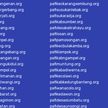
langenan.org
pafikeckarangsembung.org
argerbang.org
pafisusukanlebak.org
rjati.org
pafisukaradja.org
org
pafikabsumber.org
cang.org
pafidesakalirahayu.org
org
pafilosan.org
mpel.org
pafipamosongan.org
ng.org
pafikecbulakamba.org
kangebang.org
pafiklampok.org
bangan.org
pafikabngampel.org
angukidul.org
pafimuntung.org
empol.org
pafikabadiwerna.org
alimanan.org
pafikecslawi.org
tiwangi.org
pafikabkedungbanteng.org
han.org
pafiwanacolo.org
barat.org
pafikedawon.org
dagimon.org
pafidesasiumbatu.org
atan.org
pafidesaunsongi.org