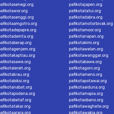
pafikotasenegi.org
pafikotajapen.org
pafikotawor.org
pafikotatatui.org
pafikotasenggi.org
pafikotadabra.org
pafikotaamgotro.org
pafikotamotorbivak.org
pafikotadepapre.org
pafikotamoor.org
pafikotademta.org
pafikotanapan.org
pafikotaberap.org
pafikotakimi.org
pafikotagenjem.org
pafikotawelan.org
pafikotakaptiau.org
pafikotawanggar.org
pafikotasawe.org
pafikotabawe.org
pafikotalereh.org
pafikotagoni.org
pafikotakrau.org
pafikotameno.org
pafikotabiksi.org
pafikotapotawai.org
pafikotanabat.org
pafikotaaiduna.org
pafikotapodena.org
pafikotamapia.org
pafikotabetaf.org
pafikotaobano.org
pafikotatakar.org
pafikotawaghete.org
pafikotaarara.org
pafikotawakia.org