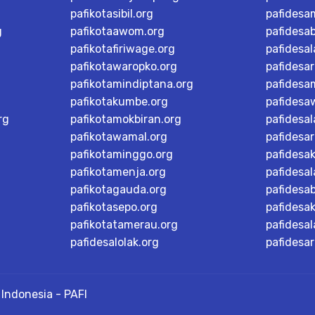
pafikotasibil.org
pafidesa
g
pafikotaawom.org
pafidesa
pafikotafiriwage.org
pafidesal
pafikotawaropko.org
pafidesa
pafikotamindiptana.org
pafidesa
pafikotakumbe.org
pafidesa
rg
pafikotamokbiran.org
pafidesal
pafikotawamal.org
pafidesar
pafikotaminggo.org
pafidesak
pafikotamenja.org
pafidesal
pafikotagauda.org
pafidesa
pafikotasepo.org
pafidesa
pafikotatamerau.org
pafidesal
pafidesalolak.org
pafidesa
Indonesia - PAFI