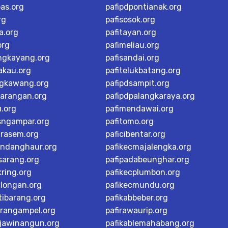
as.org
pafipdpontianak.org
rg
pafisosok.org
a.org
pafitayan.org
org
pafimeliau.org
ngkayang.org
pafisandai.org
akau.org
pafitelukbatang.org
ngkawang.org
pafipdsampit.org
karangan.org
pafipdpalangkaraya.org
u.org
pafimendawai.org
sngampar.org
pafitomo.org
arasem.org
paficibentar.org
andanghaur.org
pafikecmajalengka.org
sarang.org
pafipadabeunghar.org
ring.org
pafikecplumbon.org
alongan.org
pafikecmundu.org
tibarang.org
pafikabbeber.org
arangampel.org
pafirawaurip.org
rjawinangun.org
pafikablemahabang.org