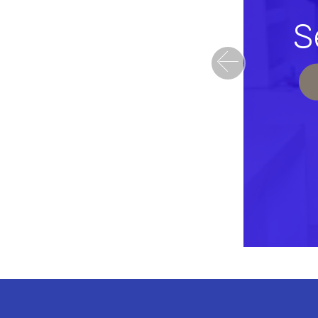
S
Previou