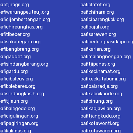
afitjiragil.org
pafiplotot.org
pafiwarungpeuteuj.org
pafichihara.org
paficijembertengah.org
paficibarengkok.org
pafichireunghas.org
pafibajah.org
pafitibeber.org
pafisareweh.org
pafisukanegara.org
pafibedengpasirkopo.or
pafibengbreng.org
pafikarian.org
pafigaddet.org
pafimalangnengah.org
pafisindangbarang.org
pafitjipanas.org
pafigardu.org
pafikeckramat.org
paficibaleuy.org
pafikeckutabumi.org
pafikoleberes.org
pafibalaradja.org
pafisindangkasih.org
pafikabcikande.org
pafitjiaun.org
pafibinung.org
pafibalegede.org
pafikabjawilan.org
paficigulingan.org
pafitjangkudu.org
pafipagiringan.org
pafikotawonti.org
pafikalimas.org
pafikotawaren.org