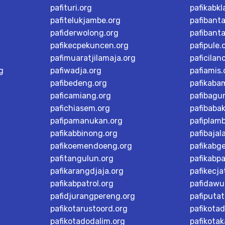
pafituri.org
pafikabk
pafitelukjambe.org
pafibant
pafiderwolong.org
pafibanta
pafikecpekuncen.org
pafipule.
pafimuaratjilamaja.org
paficilan
g
pafiwadja.org
pafiamis.
pafibedeng.org
pafikaba
paficamiang.org
pafibagu
pafichiasem.org
pafibaba
pafipamanukan.org
pafiplam
pafikabbinong.org
pafibajal
pafikoemendoeng.org
pafikabg
pafitangulun.org
pafikabp
pafikarangdjaja.org
pafikecja
pafikabpatrol.org
pafidawu
pafidjurangpereng.org
pafiputat
pafikotarustoord.org
pafikota
pafikotadodalim.org
pafikotak