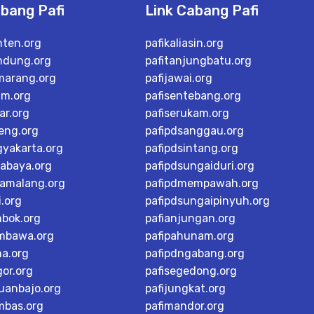
abang Pafi
Link Cabang Pafi
nten.org
pafikaliasin.org
ndung.org
pafitanjungbatu.org
marang.org
pafijawai.org
im.org
pafisentebang.org
ar.org
pafiserukam.org
teng.org
pafipdsanggau.org
gyakarta.org
pafipdsintang.org
rabaya.org
pafipdsungaiduri.org
tamalang.org
pafipdmempawah.org
i.org
pafipdsungaipinyuh.org
mbok.org
pafianjungan.org
mbawa.org
pafipahunam.org
ma.org
pafipdngabang.org
or.org
pafisegedong.org
buanbajo.org
pafijungkat.org
mbas.org
pafimandor.org