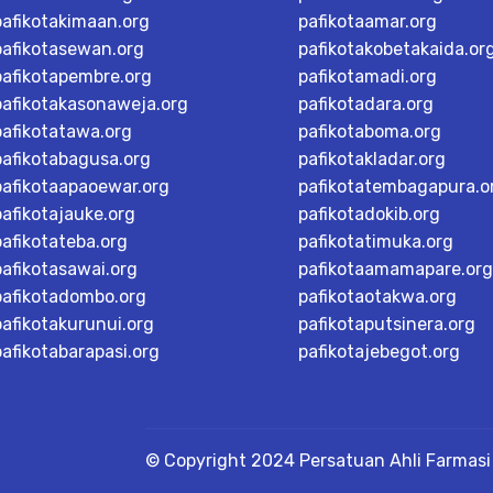
pafikotakimaan.org
pafikotaamar.org
pafikotasewan.org
pafikotakobetakaida.or
pafikotapembre.org
pafikotamadi.org
pafikotakasonaweja.org
pafikotadara.org
pafikotatawa.org
pafikotaboma.org
pafikotabagusa.org
pafikotakladar.org
pafikotaapaoewar.org
pafikotatembagapura.o
pafikotajauke.org
pafikotadokib.org
pafikotateba.org
pafikotatimuka.org
pafikotasawai.org
pafikotaamamapare.org
pafikotadombo.org
pafikotaotakwa.org
pafikotakurunui.org
pafikotaputsinera.org
pafikotabarapasi.org
pafikotajebegot.org
© Copyright 2024 Persatuan Ahli Farmasi 