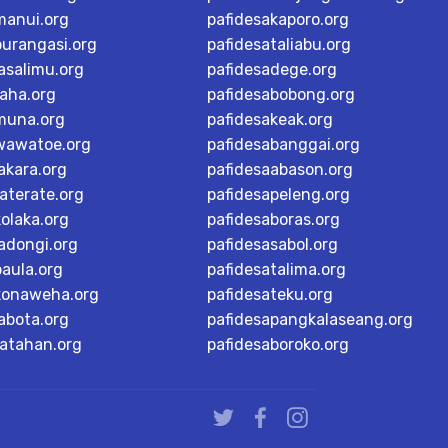
manui.org
pafidesakaporo.org
burangasi.org
pafidesataliabu.org
asalimu.org
pafidesadege.org
raha.org
pafidesabobong.org
muna.org
pafidesakeak.org
wawatoe.org
pafidesabanggai.org
akara.org
pafidesaabason.org
aterate.org
pafidesapeleng.org
olaka.org
pafidesaboras.org
adongi.org
pafidesasabol.org
baula.org
pafidesatalima.org
konaweha.org
pafidesateku.org
abota.org
pafidesapangkalaseang.org
ratahan.org
pafidesaboroko.org