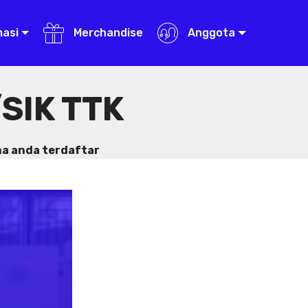
masi
Merchandise
Anggota
SIK TTK
na anda terdaftar